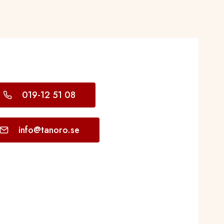
019-12 51 08​
info@tanoro.se​